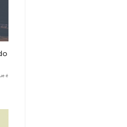
do
ue é