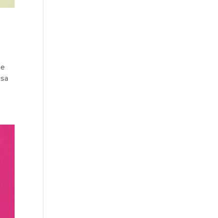
 e
ssa