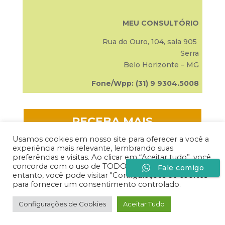
MEU CONSULTÓRIO
Rua do Ouro, 104, sala 905
Serra
Belo Horizonte – MG
Fone/Wpp: (31) 9 9304.5008
RECEBA MAIS
INFORMAÇÕES SOBRE
Usamos cookies em nosso site para oferecer a você a
experiência mais relevante, lembrando suas
NOSSOS EVENTOS
preferências e visitas. Ao clicar em “Aceitar tudo”, você
concorda com o uso de TODOS os cookies. No
Fale comigo
entanto, você pode visitar "Configurações de cookies"
para fornecer um consentimento controlado.
Desenvolvido por
Especiaria Comunicação Sob
Configurações de Cookies
Aceitar Tudo
Medida