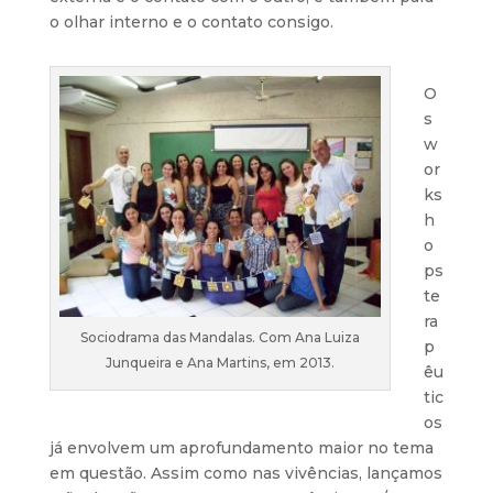
o olhar interno e o contato consigo.
O
s
w
or
ks
h
o
ps
te
ra
Sociodrama das Mandalas. Com Ana Luiza
p
Junqueira e Ana Martins, em 2013.
êu
tic
os
já envolvem um aprofundamento maior no tema
em questão. Assim como nas vivências, lançamos