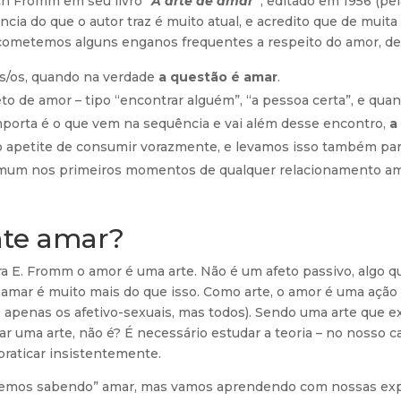
ich Fromm em seu livro
“A arte de amar”
, editado em 1956 (pe
sência do que o autor traz é muito atual, e acredito que de mui
cometemos alguns enganos frequentes a respeito do amor, den
s/os, quando na verdade
a questão é amar
.
o de amor – tipo “encontrar alguém”, “a pessoa certa”, e qua
mporta é o que vem na sequência e vai além desse encontro,
a
 apetite de consumir vorazmente, e levamos isso também par
omum nos primeiros momentos de qualquer relacionamento amo
nte amar?
para E. Fromm o amor é uma arte. Não é um afeto passivo, algo 
mar é muito mais do que isso. Como arte, o amor é uma ação
apenas os afetivo-sexuais, mas todos). Sendo uma arte que ex
r uma arte, não é? É necessário estudar a teoria – no nosso ca
 praticar insistentemente.
ascemos sabendo” amar, mas vamos aprendendo com nossas exp