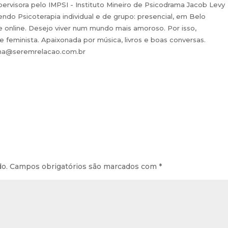
pervisora pelo IMPSI - Instituto Mineiro de Psicodrama Jacob Levy
ndo Psicoterapia individual e de grupo: presencial, em Belo
e online. Desejo viver num mundo mais amoroso. Por isso,
a e feminista. Apaixonada por música, livros e boas conversas.
iana@seremrelacao.com.br
do.
Campos obrigatórios são marcados com
*