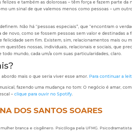
 felizes e também as dolorosas – têm força e fazem parte da 
como um sinal de que valemos menos como pessoas – um outro
efinem. Não há “pessoas especiais”, que “encontram o verdade
rra de novo, como se fossem pessoas sem valor e destinadas a f
e felicidade sem fim. Existem, sim, relacionamentos mais ou
m questões nossas, individuais, relacionais e sociais, que pre
de todo mundo, cada um/a com suas particularidades, claro.
is?
 abordo mais o que seria viver esse amor.
Para continuar a leit
 musical, fazendo uma mudança no tom: O negócio é amar, comp
escal –
clique para ouvir no Spotify
.
ANA DOS SANTOS SOARES
, mulher branca e cisgênero. Psicóloga pela UFMG. Psicodramatista