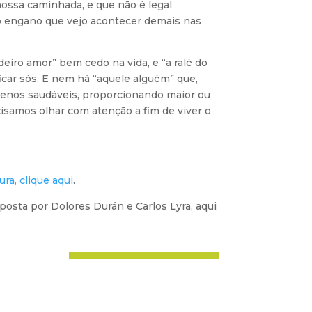
nossa caminhada, e que não é legal
 engano que vejo acontecer demais nas
iro amor” bem cedo na vida, e “a ralé do
icar sós. E nem há “aquele alguém” que,
 menos saudáveis, proporcionando maior ou
cisamos olhar com atenção a fim de viver o
ura, clique aqui
.
osta por Dolores Durán e Carlos Lyra, aqui