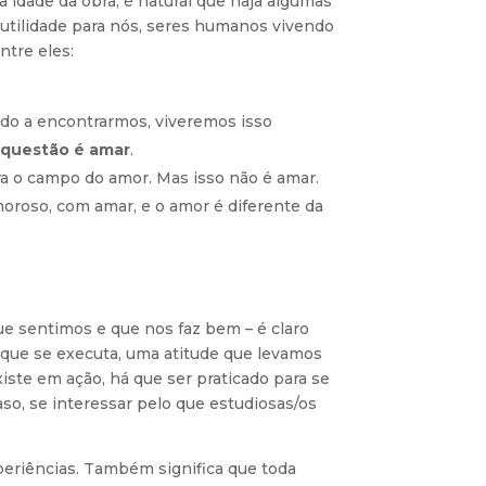
la idade da obra, é natural que haja algumas
ta utilidade para nós, seres humanos vivendo
tre eles:
ndo a encontrarmos, viveremos isso
 questão é amar
.
a o campo do amor. Mas isso não é amar.
roso, com amar, e o amor é diferente da
que sentimos e que nos faz bem – é claro
 que se executa, uma atitude que levamos
iste em ação, há que ser praticado para se
so, se interessar pelo que estudiosas/os
eriências. Também significa que toda