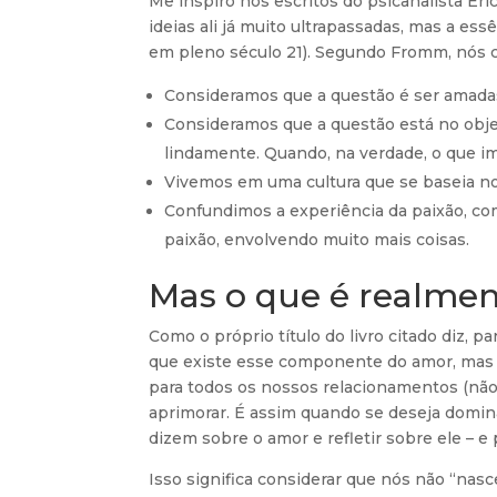
Me inspiro nos escritos do psicanalista Er
ideias ali já muito ultrapassadas, mas a es
em pleno século 21). Segundo Fromm, nós 
Consideramos que a questão é ser amada
Consideramos que a questão está no objet
lindamente. Quando, na verdade, o que i
Vivemos em uma cultura que se baseia no
Confundimos a experiência da paixão, c
paixão, envolvendo muito mais coisas.
Mas o que é realme
Como o próprio título do livro citado diz, 
que existe esse componente do amor, mas a
para todos os nossos relacionamentos (não 
aprimorar. É assim quando se deseja domina
dizem sobre o amor e refletir sobre ele – e
Isso significa considerar que nós não “n