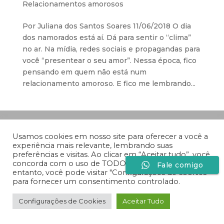
Relacionamentos amorosos
Por Juliana dos Santos Soares 11/06/2018 O dia
dos namorados está aí. Dá para sentir o “clima”
no ar. Na mídia, redes sociais e propagandas para
você “presentear o seu amor”. Nessa época, fico
pensando em quem não está num
relacionamento amoroso. E fico me lembrando...
Desenvolvido por
Especiaria Comunicação Sob
Medida
Usamos cookies em nosso site para oferecer a você a
experiência mais relevante, lembrando suas
preferências e visitas. Ao clicar em “Aceitar tudo”, você
concorda com o uso de TODOS os cookies. No
Fale comigo
entanto, você pode visitar "Configurações de cookies"
para fornecer um consentimento controlado.
Configurações de Cookies
Aceitar Tudo