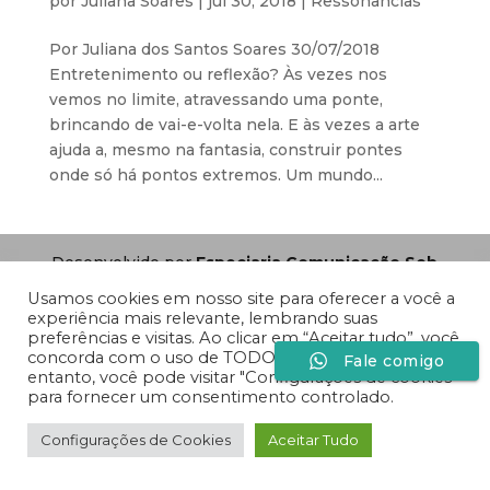
por
Juliana Soares
|
jul 30, 2018
|
Ressonâncias
Por Juliana dos Santos Soares 30/07/2018
Entretenimento ou reflexão? Às vezes nos
vemos no limite, atravessando uma ponte,
brincando de vai-e-volta nela. E às vezes a arte
ajuda a, mesmo na fantasia, construir pontes
onde só há pontos extremos. Um mundo...
Desenvolvido por
Especiaria Comunicação Sob
Medida
Usamos cookies em nosso site para oferecer a você a
experiência mais relevante, lembrando suas
preferências e visitas. Ao clicar em “Aceitar tudo”, você
concorda com o uso de TODOS os cookies. No
Fale comigo
entanto, você pode visitar "Configurações de cookies"
para fornecer um consentimento controlado.
Configurações de Cookies
Aceitar Tudo