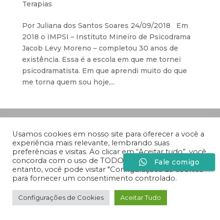
Terapias
Por Juliana dos Santos Soares 24/09/2018 Em
2018 o IMPSI – Instituto Mineiro de Psicodrama
Jacob Levy Moreno – completou 30 anos de
existência. Essa é a escola em que me tornei
psicodramatista. Em que aprendi muito do que
me torna quem sou hoje,...
Desenvolvido por
Especiaria Comunicação Sob
Medida
Usamos cookies em nosso site para oferecer a você a
experiência mais relevante, lembrando suas
preferências e visitas. Ao clicar em “Aceitar tudo”, você
concorda com o uso de TODOS os cookies. No
Fale comigo
entanto, você pode visitar "Configurações de cookies"
para fornecer um consentimento controlado.
Configurações de Cookies
Aceitar Tudo