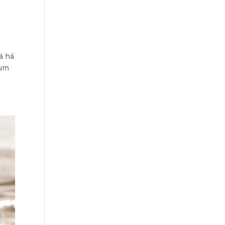
á há
 um