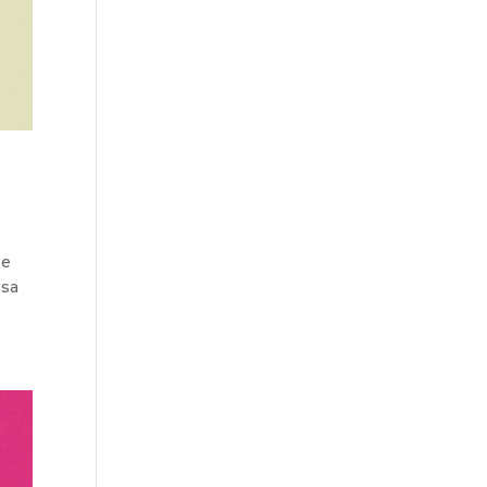
 e
ssa