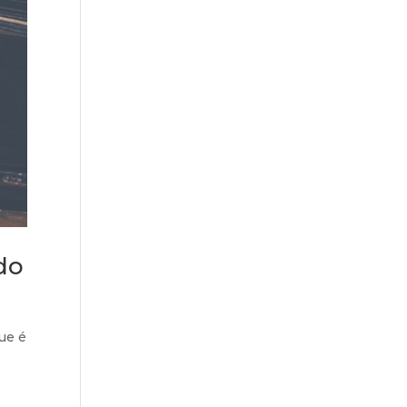
do
ue é