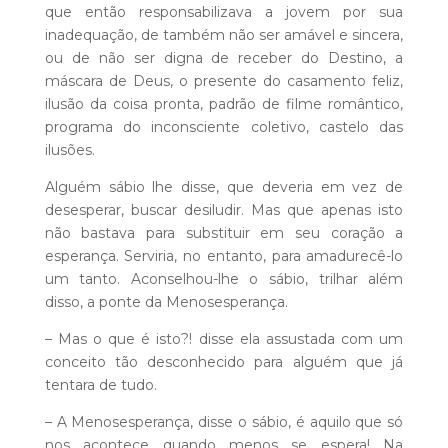
que então responsabilizava a jovem por sua
inadequação, de também não ser amável e sincera,
ou de não ser digna de receber do Destino, a
máscara de Deus, o presente do casamento feliz,
ilusão da coisa pronta, padrão de filme romântico,
programa do inconsciente coletivo, castelo das
ilusões.
Alguém sábio lhe disse, que deveria em vez de
desesperar, buscar desiludir. Mas que apenas isto
não bastava para substituir em seu coração a
esperança. Serviria, no entanto, para amadurecê-lo
um tanto. Aconselhou-lhe o sábio, trilhar além
disso, a ponte da Menosesperança.
– Mas o que é isto?! disse ela assustada com um
conceito tão desconhecido para alguém que já
tentara de tudo.
– A Menosesperança, disse o sábio, é aquilo que só
nos acontece quando menos se espera! Na