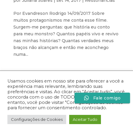
por
Juliana Soares
|
set 14, 2017
|
Ressonâncias
Por Evandreson Rodrigo 14/09/2017 Sobre
muitos protagonismos me conta esse filme.
Surgem-me perguntas: que história eu conto
para meu monstro? Quantos papéis vivo e revivo
nas minhas histórias? Quantas verdades meus
braços não alcançam e então me aconchego
numa...
Desenvolvido por
Especiaria Comunicação Sob
Usamos cookies em nosso site para oferecer a você a
Medida
experiência mais relevante, lembrando suas
preferências e visitas. Ao clicar em “Aceitar tudo”, você
concorda com o uso de TODOS os cookies. No
Fale comigo
entanto, você pode visitar "Configurações de cookies"
para fornecer um consentimento controlado.
Configurações de Cookies
Aceitar Tudo