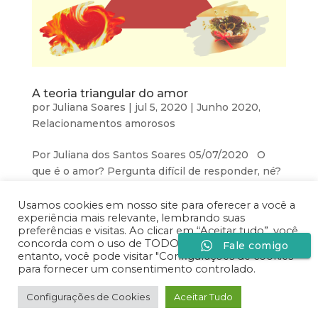
A teoria triangular do amor
por
Juliana Soares
|
jul 5, 2020
|
Junho 2020
,
Relacionamentos amorosos
Por Juliana dos Santos Soares 05/07/2020 O
que é o amor? Pergunta difícil de responder, né?
Às vezes entendido como um sentimento, outras
vezes como ação, até mesmo como arte a ser
Usamos cookies em nosso site para oferecer a você a
experiência mais relevante, lembrando suas
desenvolvida… O certo é que a vivência do amor
preferências e visitas. Ao clicar em “Aceitar tudo”, você
mexe imensamente conosco. E...
concorda com o uso de TODOS os cookies. No
Fale comigo
entanto, você pode visitar "Configurações de cookies"
para fornecer um consentimento controlado.
Desenvolvido por
Especiaria Comunicação Sob
Configurações de Cookies
Aceitar Tudo
Medida