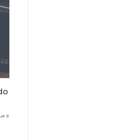
do
ue é