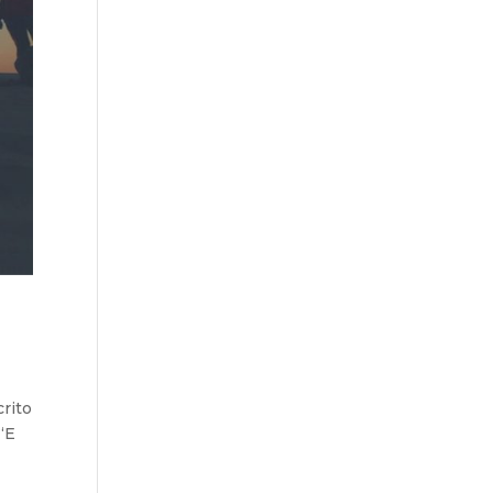
rito
“E