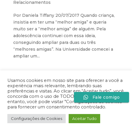
Relacionamentos
Por Daniela Tiffany 20/07/2017 Quando criança,
insistia em ter uma “melhor amiga” e queria
muito ser a “melhor amiga” de alguém. Pela
adolescência continuei com essa ideia,
conseguindo ampliar para duas ou três
“melhores amigas”. Na Universidade comecei a
ampliar um...
Desenvolvido por
Especiaria Comunicação Sob
Usamos cookies em nosso site para oferecer a você a
experiência mais relevante, lembrando suas
Medida
preferências e visitas. Ao clicar em “Aceitar tudo”, você
concorda com o uso de TODOS os cookies. No
Fale comigo
entanto, você pode visitar "Configurações de cookies"
para fornecer um consentimento controlado.
Configurações de Cookies
Aceitar Tudo