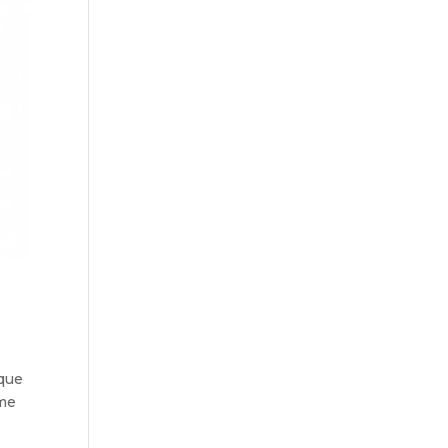
 que
 me