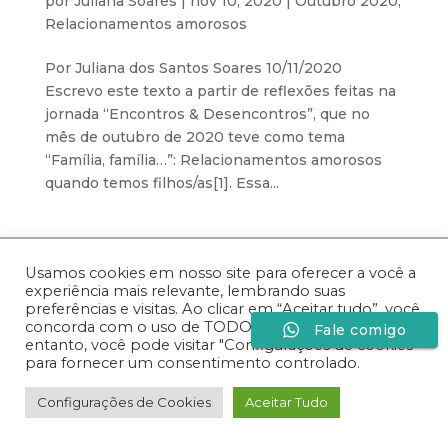
por
Juliana Soares
|
nov 10, 2020
|
Outubro 2020
,
Relacionamentos amorosos
Por Juliana dos Santos Soares 10/11/2020
Escrevo este texto a partir de reflexões feitas na
jornada “Encontros & Desencontros”, que no
mês de outubro de 2020 teve como tema
“Família, família…”: Relacionamentos amorosos
quando temos filhos/as[1]. Essa...
Desenvolvido por
Especiaria Comunicação Sob
Usamos cookies em nosso site para oferecer a você a
Medida
experiência mais relevante, lembrando suas
preferências e visitas. Ao clicar em “Aceitar tudo”, você
concorda com o uso de TODOS os cookies. No
Fale comigo
entanto, você pode visitar "Configurações de cookies"
para fornecer um consentimento controlado.
Configurações de Cookies
Aceitar Tudo