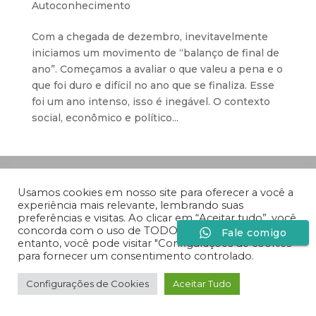
Autoconhecimento
Com a chegada de dezembro, inevitavelmente
iniciamos um movimento de “balanço de final de
ano”. Começamos a avaliar o que valeu a pena e o
que foi duro e difícil no ano que se finaliza. Esse
foi um ano intenso, isso é inegável. O contexto
social, econômico e político...
Desenvolvido por
Especiaria Comunicação Sob
Medida
Usamos cookies em nosso site para oferecer a você a
experiência mais relevante, lembrando suas
preferências e visitas. Ao clicar em “Aceitar tudo”, você
concorda com o uso de TODOS os cookies. No
Fale comigo
entanto, você pode visitar "Configurações de cookies"
para fornecer um consentimento controlado.
Configurações de Cookies
Aceitar Tudo