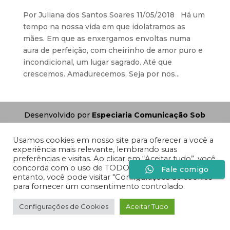
Por Juliana dos Santos Soares 11/05/2018 Há um
tempo na nossa vida em que idolatramos as
mães. Em que as enxergamos envoltas numa
aura de perfeição, com cheirinho de amor puro e
incondicional, um lugar sagrado. Até que
crescemos. Amadurecemos. Seja por nos...
Desenvolvido por
Especiaria Comunicação Sob
Medida
Usamos cookies em nosso site para oferecer a você a
experiência mais relevante, lembrando suas
preferências e visitas. Ao clicar em “Aceitar tudo”, você
concorda com o uso de TODOS os cookies. No
Fale comigo
entanto, você pode visitar "Configurações de cookies"
para fornecer um consentimento controlado.
Configurações de Cookies
Aceitar Tudo