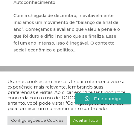
Autoconhecimento
Com a chegada de dezembro, inevitavelmente
iniciamos um movimento de “balanço de final de
ano”. Começamos a avaliar o que valeu a pena e o
que foi duro e difícil no ano que se finaliza. Esse
foi um ano intenso, isso é inegável. O contexto
social, econômico e político...
Desenvolvido por
Especiaria Comunicação Sob
Medida
Usamos cookies em nosso site para oferecer a você a
experiência mais relevante, lembrando suas
preferências e visitas. Ao clicar em “Aceitar tudo”, você
concorda com o uso de TODOS os cookies. No
Fale comigo
entanto, você pode visitar "Configurações de cookies"
para fornecer um consentimento controlado.
Configurações de Cookies
Aceitar Tudo