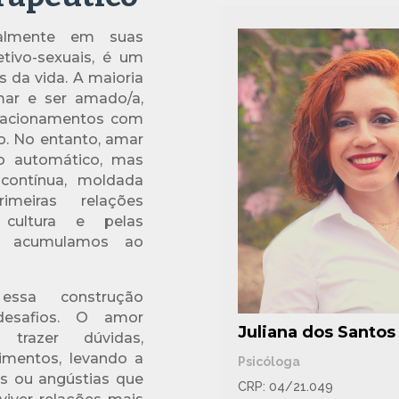
almente em suas
tivo-sexuais, é um
 da vida. A maioria
ar e ser amado/a,
elacionamentos com
ão. No entanto, amar
o automático, mas
contínua, moldada
meiras relações
a cultura e pelas
ue acumulamos ao
ssa construção
esafios. O amor
Juliana dos Santos
razer dúvidas,
rimentos, levando a
Psicóloga
os ou angústias que
CRP: 04/21.049