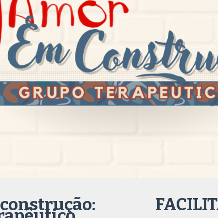
construção:
FACILI
rapêutico