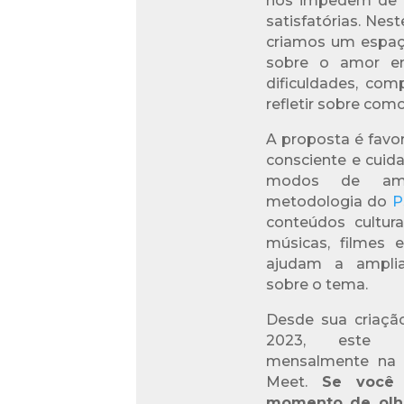
nos impedem de v
satisfatórias. Nest
criamos um espaço
sobre o amor em
dificuldades, comp
refletir sobre com
A proposta é favo
consciente e cuid
modos de amar
metodologia do
P
conteúdos cultura
músicas, filmes 
ajudam a ampli
sobre o tema.
Desde sua criaçã
2023, este g
mensalmente na 
Meet.
Se você
momento de olha