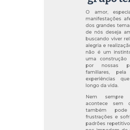
O amor, especi
manifestações afe
dos grandes temas
de nós deseja am
buscando viver r
alegria e realizaç
não é um instint
uma construção 
por nossas pri
familiares, pel
experiências q
longo da vida.
Nem sempre e
acontece sem d
também pode t
frustrações e sof
padrões repetitiv