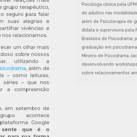
iver relações mais
Psicóloga clínica pela UF
e grupo terapêutico,
de adultos nas modalidades
 seguro para falar
 suas alegrias e
além de Psicoterapia de g
artilhar vivências e
didata e supervisora pela
o nos relacionamos.
Brasileira de Psicodrama; 
recer um olhar mais
graduação em psicodrama d
adoso sobre nossos
Mineiro de Psicodrama Ja
, utilizando a
desenvolvendo workshops e
sicodrama
, além de
sobre relacionamentos am
is – como leituras,
e séries – que nos
ar a compreensão
o, em setembro de
rupo acontece
plataforma Google
 sente que é o
r para sua forma